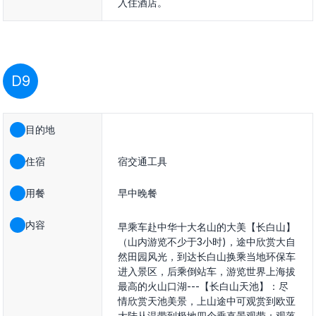
入住酒店。
D9
目的地
住宿
宿交通工具
用餐
早中晚餐
内容
早乘车赴中华十大名山的大美【长白山】
（山内游览不少于3小时)，途中欣赏大自
然田园风光，到达长白山换乘当地环保车
进入景区，后乘倒站车，游览世界上海拔
最高的火山口湖---【长白山天池】：尽
情欣赏天池美景，上山途中可观赏到欧亚
大陆从温带到极地四个垂直景观带；观落