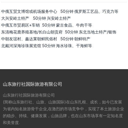
中俄互贸文博馆或机场服务中心	50分钟	俄罗斯工艺品、巧克力等

大兴安岭土特产	50分钟	兴安岭土特产

中俄互市贸易区+车销	50分钟	蒙古食品、牛肉干等

东清梅花鹿养殖基地/长白山朝贡府	50分钟	东北当地土特产/银饰

中朝友谊村、鑫达莱朝鲜民俗村	50分钟	朝鲜特产

北戴河深海珍珠展览馆	50分钟	海水珍珠、干海鲜等
山东旅行社国际旅游有限公司
山东旅行社国际旅游有限公司

(简称山东旅行社、山旅、山旅国际)在山东扎根、成长，如今已发展
为省内知名旅游骨干企业,在激烈的市场竞争中，实现了本土旅游企业
的稳步、持续、健康发展，山旅品牌，也在山东市场享有一定知名度
和美誉度.