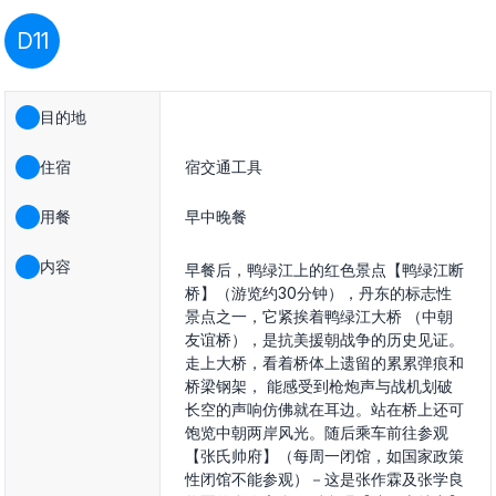
D11
目的地
住宿
宿交通工具
用餐
早中晚餐
内容
早餐后，鸭绿江上的红色景点【鸭绿江断
桥】（游览约30分钟），丹东的标志性
景点之一，它紧挨着鸭绿江大桥 （中朝
友谊桥），是抗美援朝战争的历史见证。
走上大桥，看着桥体上遗留的累累弹痕和
桥梁钢架， 能感受到枪炮声与战机划破
长空的声响仿佛就在耳边。站在桥上还可
饱览中朝两岸风光。随后乘车前往参观
【张氏帅府】（每周一闭馆，如国家政策
性闭馆不能参观）－这是张作霖及张学良