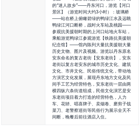
的“迷人故乡”——丹东河口，游览【河口
景区】（游览时间大约3小时）：玻璃桥
——站在桥上俯瞰碧绿的鸭绿江水及远眺
鸭绿江河口断桥，战时火车站及桃园——
参观抗美援朝时期的上河口站地火车站，
乘船游览鸭绿江参观游览【铁路抗美援朝
纪念馆】——馆内陈列大量抗美援朝大量
历史文物、图片及视频。游览以丹东原名
安东命名的复古老街【安东老街】，安东
老街以复古老安东的城市历史文化、建筑
文化、市井文化、民俗传统文化，带动地
方演艺文化发展，展现丹东地方文化及民
间手工艺为经营特色，安东老街一层由两
横四纵六条街道组成，民俗文化演艺是安
东老街项目着力打造的经营特色，人力
车、花轿、唱喜牌子、卖烟卷、磨剪子戗
菜刀、老警察巡街等民俗行为展示全天不
间断，晚餐后前往酒店入住。