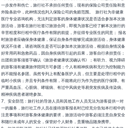
一步发作和伤亡，旅行社不承担任何责任，现有的保险公司责任险和意
外险条款中，此种情况也列入保险公司的免赔范围。  旅行社为非健康
医疗专业咨询机构，无法判定游客的身体健康状况是否适合参加本次旅
游活动，游客在旅行社签订旅游合同，即视为游客已经了解本次旅行的
辛苦程度和行程中医疗条件有限的前提，并征得专业医生的同意； 报名
时旅游者应确保身体健康，保证自身条件能够完成旅游活动，身体健康
状况不佳者，请咨询医生是否可以参加本次旅游活动，根据自身情况备
好常用药和急救药品，因自身疾病而引起的后果，游客自行承担责任；
出团前游客须签字确认《旅游者健康状况确认书》；有听力、视力障碍
的游客须有健康旅伴陪同方可参团；个人有精神疾病和无行为控制能力
的不能报名参团。虽然专列上有配备医护人员，但主要是处理行程中的
临时小疾病；并且专列条件有限，不能将此行为作为您的医疗保障。有
严重高血压、心脏病、哮喘病、有过中风病史等易突发疾病及传染病、
精神疾病患者谢绝参加。

7、安全防范：旅行社的导游人员和其他工作人员无法为游客提供一对
一的服务，旅行社工作人员在接待游客报名时已经充分告知本行程中的
注意事项和对游客身体健康的要求，旅游活动中游客必须注意自身安全
和随行未成年人的安全，保管好个人财务，贵重物品随身携带。
