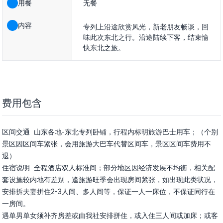
用餐
无餐
内容
专列上沿途欣赏风光，新老朋友畅谈，回
味此次东北之行。沿途陆续下客，结束愉
快东北之旅。
费用包含
区间交通	山东各地-东北专列卧铺，行程内标明旅游巴士用车；（个别
景区因区间车紧张，会用旅游大巴车代替区间车，景区区间车费用不
退）

住宿说明	全程酒店双人标准间；部分地区因经济发展不均衡，相关配
套设施较内地有差别，逢旅游旺季会出现房间紧张，如出现此类状况，
安排拆夫妻拼住2-3人间、多人间等，保证一人一床位，不保证同行在
一房间。

遇单男单女须补齐房差或由我社安排拼住，或入住三人间或加床；或客