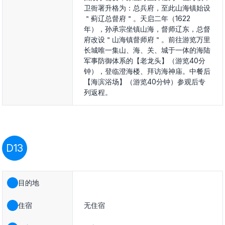
卫衙署升格为：总兵府，至此山海镇始设
＂蓟辽总督府＂。天启二年（1622
年），孙承宗坐镇山海，督师辽东，总督
府改设＂山海镇督师府＂。前往游览万里
长城唯一集山、海、关、城于一体的海陆
军事防御体系的【老龙头】（游览40分
钟），登临澄海楼、拜访海神庙。中餐后
【海滨浴场】（游览40分钟）参观后专
列返程。
D13
目的地
住宿
无住宿