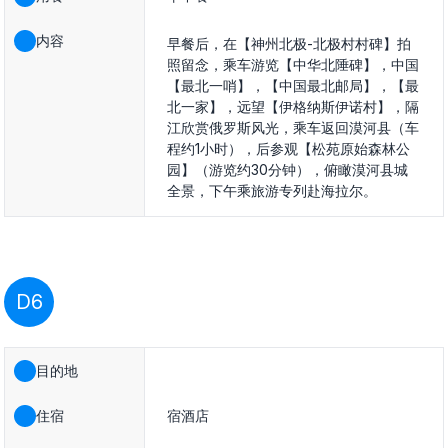
内容
早餐后，在【神州北极-北极村村碑】拍
照留念，乘车游览【中华北陲碑】，中国
【最北一哨】，【中国最北邮局】，【最
北一家】，远望【伊格纳斯伊诺村】，隔
江欣赏俄罗斯风光，乘车返回漠河县（车
程约1小时），后参观【松苑原始森林公
园】（游览约30分钟），俯瞰漠河县城
全景，下午乘旅游专列赴海拉尔。
D6
目的地
住宿
宿酒店