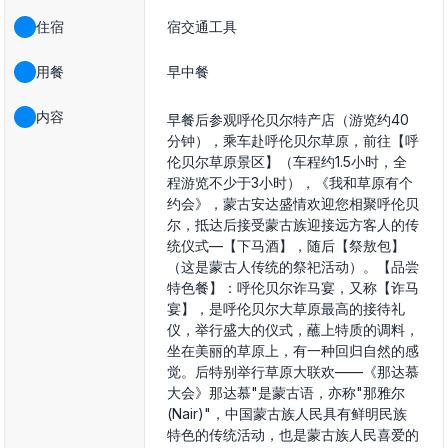
住宿
宿交通工具
用餐
早中餐
内容
早餐后参观呼伦贝尔特产店（游览约40
分钟），乘车赴呼伦贝尔草原，前往【呼
伦贝尔草原景区】（车程约1.5小时，全
程游览不少于3小时），《我和草原有个
约会》，蒙古安达盛情欢迎您相聚呼伦贝
尔，抵达后接受蒙古族迎接远方客人的传
统仪式—【下马酒】，随后【祭敖包】
（这是蒙古人传统的祭祀活动）。【品尝
特色餐】：呼伦贝尔诈马宴，又称【诈马
宴】，是呼伦贝尔大草原最高的接待礼
仪，举行盛大的仪式，蘸上特质的调料，
坐在美丽的草原上，有一种回归自然的感
觉。后特别举行草原大联欢——《那达慕
大会》那达慕"是蒙古语，亦称"那雅尔
(Nair)"，中国蒙古族人民具有鲜明民族
特色的传统活动，也是蒙古族人民喜爱的