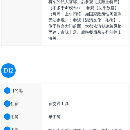
将军的私人官邸。后参观【沈阳土特产】
（不多于40分钟），参观【沈阳故宫】
（每周一上午闭馆，如国家政策性闭馆则
无法参观）；参观【满清文化一条街】，
位于故宫大门前面，大都依清朝建筑风格
而建，古味十足。后晚餐后乘专列前往山
海关。
D12
目的地
住宿
宿交通工具
用餐
早中餐
内容