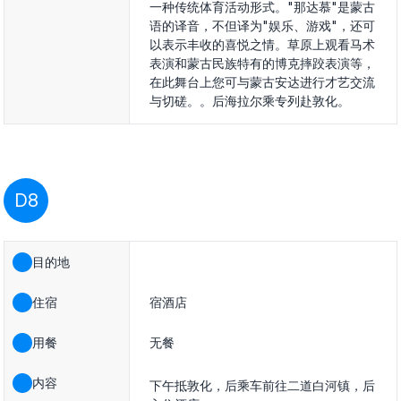
一种传统体育活动形式。"那达慕"是蒙古
语的译音，不但译为"娱乐、游戏"，还可
以表示丰收的喜悦之情。草原上观看马术
表演和蒙古民族特有的博克摔跤表演等，
在此舞台上您可与蒙古安达进行才艺交流
与切磋。。后海拉尔乘专列赴敦化。
D8
目的地
住宿
宿酒店
用餐
无餐
内容
下午抵敦化，后乘车前往二道白河镇，后