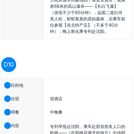
差68米的高山瀑布——【长白飞瀑】
（游览不少于60分钟），远观二道白河
美人松，郁郁葱葱的原始森林，后乘车前
往参观【东北特产店】（不多于40分
钟）；晚上敦化乘专列赴沈阳。
D10
目的地
住宿
宿酒店
用餐
中晚餐
内容
专列早抵达沈阳，乘车赴那首脍炙人口的
歌曲——《在那桃花盛开的地方》中传唱