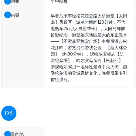
用餐
早中晚餐
内容
早餐后乘车经松花江公路大桥游览【太阳
岛】风景区（游览时间约120分钟，不含
电瓶车25元/人自愿乘坐），太阳岛碑前
留影纪念。游览远东地区最大的东正教堂
——【圣索菲亚教堂广场】中餐后漫步松
花江畔，游览沿江带状公园—【斯大林公
园】（约30分钟），观哈尔滨标志【防
洪纪念塔】，哈尔滨母亲河【松花江】，
参观哈尔滨另一地标性景点中央大街，感
受哈尔滨的异域风情文化，晚餐后乘专列
前往漠河。
D4
目的地