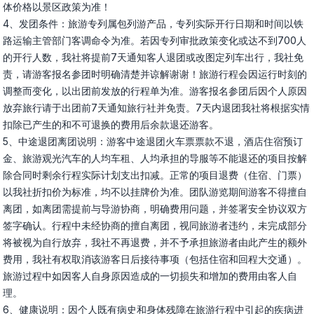
体价格以景区政策为准！

4、发团条件：旅游专列属包列游产品，专列实际开行日期和时间以铁
路运输主管部门客调命令为准。若因专列审批政策变化或达不到700人
的开行人数，我社将提前7天通知客人退团或改图定列车出行，我社免
责，请游客报名参团时明确清楚并谅解谢谢！旅游行程会因运行时刻的
调整而变化，以出团前发放的行程单为准。游客报名参团后因个人原因
放弃旅行请于出团前7天通知旅行社并免责。7天内退团我社将根据实情
扣除已产生的和不可退换的费用后余款退还游客。

5、中途退团离团说明：游客中途退团火车票票款不退，酒店住宿预订
金、旅游观光汽车的人均车租、人均承担的导服等不能退还的项目按解
除合同时剩余行程实际计划支出扣减。正常的项目退费（住宿、门票）
以我社折扣价为标准，均不以挂牌价为准。团队游览期间游客不得擅自
离团，如离团需提前与导游协商，明确费用问题，并签署安全协议双方
签字确认。行程中未经协商的擅自离团，视同旅游者违约，未完成部分
将被视为自行放弃，我社不再退费，并不予承担旅游者由此产生的额外
费用，我社有权取消该游客日后接待事项（包括住宿和回程大交通）。
旅游过程中如因客人自身原因造成的一切损失和增加的费用由客人自
理。

6、健康说明：因个人既有病史和身体残障在旅游行程中引起的疾病进