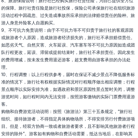
8、旅游保险说明：旅行社已经购买旅行社责任险，为自己提供全方位
的保障。旅行社责任险是旅行社投保，保险公司承保旅行社在组织旅游
活动过程中因疏忽、过失造成事故所应承担的法律赔偿责任的险种。旅
游人身意外险客人自愿购买。

9、不可抗力免责说明：由于不可抗力等不可归责于旅行社的客观原因
或旅游者个人原因，造成旅游者经济损失的，旅行社不承担赔偿责任。
如恶劣天气、自然灾害、火车延误、汽车塞车等不可抗力原因如造成团
队行程更改，延误、滞留或提前结束时，旅行社不承担责任。因此发生
的费用增减，按未发生费用退还游客，超支费用由游客承担的办法处
理。

10、行程调整：以上行程供参考，届时在保证不减少景点不降低服务标
准的情况下，旅行社有权根据实际情况对行程顺序做出相应调整；行程
景点顺序以实际安排为准，如遇政府和景区原因性景点暂时关闭，调整
游览时间，如行程时间内无法安排，按照游客缴纳的实际门票费用退游
客。

购物和自费游览活动说明：按照《旅游法》第三十五条规定，“旅行社
组织、接待旅游者，不得指定具体购物场所，不得安排另行付费旅游项
目。但是，经双方协商一致或者旅游者要求，且不影响其他旅游者行程
安排的除外”。游客如有购物和自费活动需要，抵达当地后，在影响其