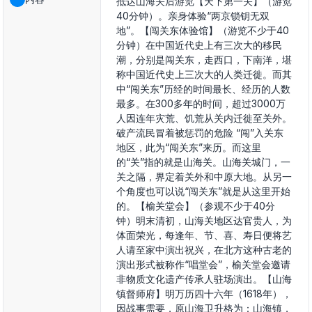
抵达山海关后游览【天下第一关】（游览
40分钟）。亲身体验“两京锁钥无双
地”。【闯关东体验馆】（游览不少于40
分钟）在中国近代史上有三次大的移民
潮，分别是闯关东，走西口，下南洋，堪
称中国近代史上三次大的人类迁徙。而其
中“闯关东”历经的时间最长、经历的人数
最多。在300多年的时间，超过3000万
人因连年灾荒、饥荒从关内迁徙至关外。
破产流民冒着被惩罚的危险 “闯”入关东
地区，此为“闯关东”来历。而这里
的“关”指的就是山海关。山海关城门，一
关之隔，界定着关外和中原大地。从另一
个角度也可以说“闯关东”就是从这里开始
的。【榆关堂会】（参观不少于40分
钟）明末清初，山海关地区达官贵人，为
体面荣光，每逢年、节、喜、寿日便将艺
人请至家中演出祝兴，在北方这种古老的
演出形式被称作“唱堂会”，榆关堂会邀请
非物质文化遗产传承人驻场演出。【山海
镇督师府】明万历四十六年（1618年），
因战事需要，原山海卫升格为：山海镇，